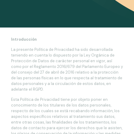
Introducción
La presente Política de Privacidad ha sido desarrollada
teniendo en cuenta lo dispuesto por la Ley Orgánica de
Protección de Datos de carácter personal en vigor, así
como por el Reglamento 2016/679 del Parlamento Europeo y
del consejo del 27 de abril de 2016 relativo a la protección
de las personas físicas en lo que respecta al tratamiento de
datos personales y a la circulación de estos datos, en
adelante el RGPD.
Esta Política de Privacidad tiene por objeto poner en
conocimiento de los titulares de los datos personales,
respecto de los cuales se está recabando información, los
aspectos específicos relativos al tratamiento sus datos,
entre otras cosas, las finalidades de los tratamientos, los
datos de contacto para ejercer los derechos que le asisten,
los plazos de conservación de la información y las medidas