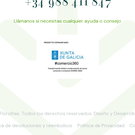
+34 988 411 847
Llámanos si necesitas cualquier ayuda o consejo
 Florciñas. Todos los derechos reservados. Diseño y Desarroll
ica de devoluciones y reembolsos
Política de Privacidad
Co