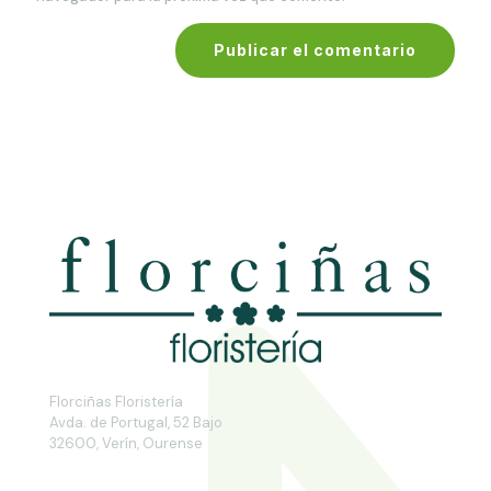
Florciñas Floristería
Avda. de Portugal, 52 Bajo
32600, Verín, Ourense